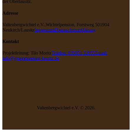
der Oberlausitz.
Adresse
Valtenbergwichtel e.V.,
Wichtelpension, Forstweg 5
01904
Neukirch/Lausitz
Impressum
Datenschutzerklärung
Kontakt
Projektleitung: Tilo Moritz
Telefon: 035951 32055
Email:
info@gruppenreisen-lausitz.de
Valtenbergwichtel e.V. © 2026.