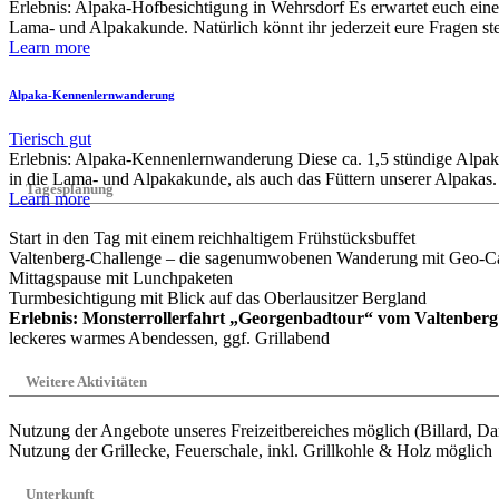
Erlebnis: Alpaka-Hofbesichtigung in Wehrsdorf Es erwartet euch eine
Lama- und Alpakakunde. Natürlich könnt ihr jederzeit eure Fragen st
Learn more
Alpaka-Kennenlernwanderung
Tierisch gut
Erlebnis: Alpaka-Kennenlernwanderung Diese ca. 1,5 stündige Alpak
in die Lama- und Alpakakunde, als auch das Füttern unserer Alpaka
Tagesplanung
Learn more
Start in den Tag mit einem reichhaltigem Frühstücksbuffet
Valtenberg-Challenge – die sagenumwobenen Wanderung mit
Geo-Ca
Mittagspause mit Lunchpaketen
Turmbesichtigung mit Blick auf das Oberlausitzer Bergland
Erlebnis: Monsterrollerfahrt „Georgenbadtour“ vom Valtenberg
leckeres warmes Abendessen, ggf. Grillabend
Weitere Aktivitäten
Nutzung der Angebote unseres Freizeitbereiches möglich
(Billard, Da
Nutzung der Grillecke, Feuerschale, inkl. Grillkohle & Holz möglich
Unterkunft