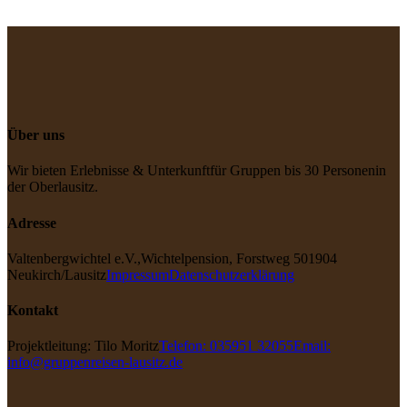
Über uns
Wir bieten Erlebnisse & Unterkunft
für Gruppen bis 30 Personen
in
der Oberlausitz.
Adresse
Valtenbergwichtel e.V.,
Wichtelpension, Forstweg 5
01904
Neukirch/Lausitz
Impressum
Datenschutzerklärung
Kontakt
Projektleitung: Tilo Moritz
Telefon: 035951 32055
Email:
info@gruppenreisen-lausitz.de