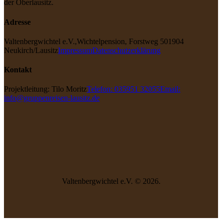
der Oberlausitz.
Adresse
Valtenbergwichtel e.V.,
Wichtelpension, Forstweg 5
01904
Neukirch/Lausitz
Impressum
Datenschutzerklärung
Kontakt
Projektleitung: Tilo Moritz
Telefon: 035951 32055
Email:
info@gruppenreisen-lausitz.de
Valtenbergwichtel e.V. © 2026.