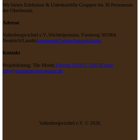
Wir bieten Erlebnisse & Unterkunft
für Gruppen bis 30 Personen
in
der Oberlausitz.
Adresse
Valtenbergwichtel e.V.,
Wichtelpension, Forstweg 5
01904
Neukirch/Lausitz
Impressum
Datenschutzerklärung
Kontakt
Projektleitung: Tilo Moritz
Telefon: 035951 32055
Email:
info@gruppenreisen-lausitz.de
Valtenbergwichtel e.V. © 2026.