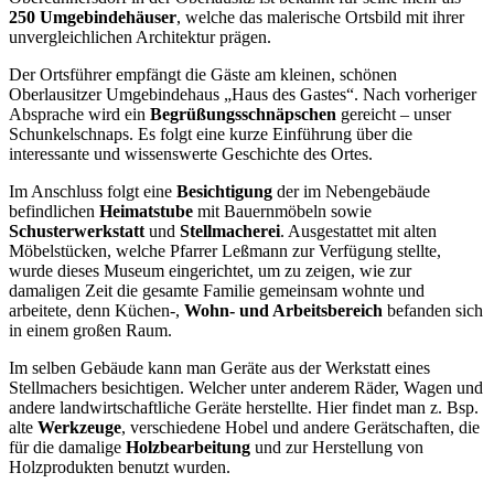
250 Umgebindehäuser
, welche das malerische Ortsbild mit ihrer
unvergleichlichen Architektur prägen.
Der Ortsführer empfängt die Gäste am kleinen, schönen
Oberlausitzer Umgebindehaus „Haus des Gastes“. Nach vorheriger
Absprache wird ein
Begrüßungsschnäpschen
gereicht – unser
Schunkelschnaps. Es folgt eine kurze Einführung über die
interessante und wissenswerte Geschichte des Ortes.
Im Anschluss folgt eine
Besichtigung
der im Nebengebäude
befindlichen
Heimatstube
mit Bauernmöbeln sowie
Schusterwerkstatt
und
Stellmacherei
. Ausgestattet mit alten
Möbelstücken, welche Pfarrer Leßmann zur Verfügung stellte,
wurde dieses Museum eingerichtet, um zu zeigen, wie zur
damaligen Zeit die gesamte Familie gemeinsam wohnte und
arbeitete, denn Küchen-,
Wohn- und Arbeitsbereich
befanden sich
in einem großen Raum.
Im selben Gebäude kann man Geräte aus der Werkstatt eines
Stellmachers besichtigen. Welcher unter anderem Räder, Wagen und
andere landwirtschaftliche Geräte herstellte. Hier findet man z. Bsp.
alte
Werkzeuge
, verschiedene Hobel und andere Gerätschaften, die
für die damalige
Holzbearbeitung
und zur Herstellung von
Holzprodukten benutzt wurden.